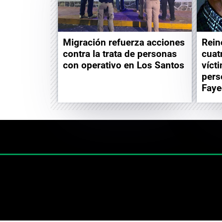
Migración refuerza acciones
Rein
contra la trata de personas
cuat
con operativo en Los Santos
víct
pers
Faye