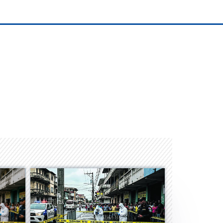
Space Playworld
Albrook Bowling