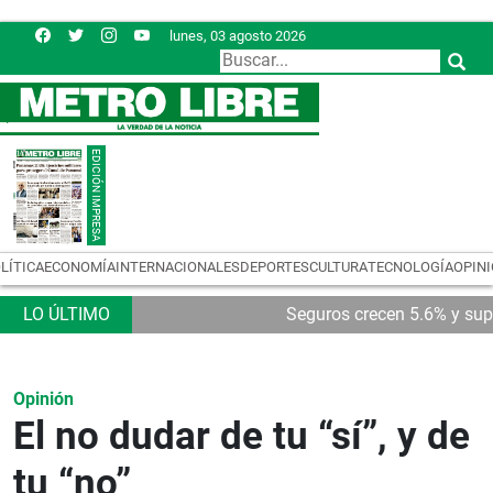
lunes, 03 agosto 2026
LÍTICA
ECONOMÍA
INTERNACIONALES
DEPORTES
CULTURA
TECNOLOGÍA
OPIN
 millones
Salidas y expulsiones en Vamos
Opinión
El no dudar de tu “sí”, y de
tu “no”