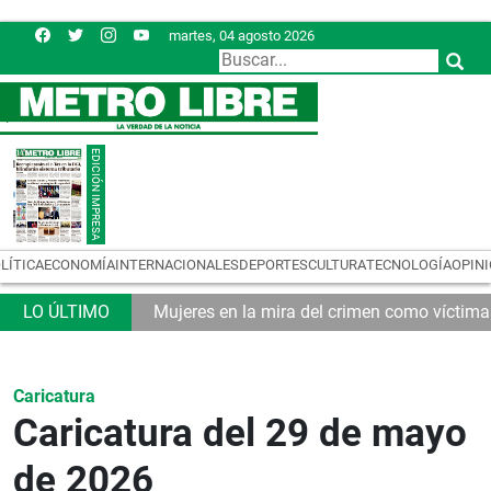
martes, 04 agosto 2026
LÍTICA
ECONOMÍA
INTERNACIONALES
DEPORTES
CULTURA
TECNOLOGÍA
OPIN
tributario
Mujeres en la mira del crimen como víctim
Caricatura
Caricatura del 29 de mayo
de 2026