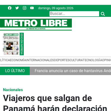
domingo, 09 agosto 2026
LÍTICA
ECONOMÍA
INTERNACIONALES
DEPORTES
CULTURA
TECNOLOGÍA
OPIN
Francia anuncia un caso de hantavirus And
Nacionales
Viajeros que salgan de
Panamá harán declaración