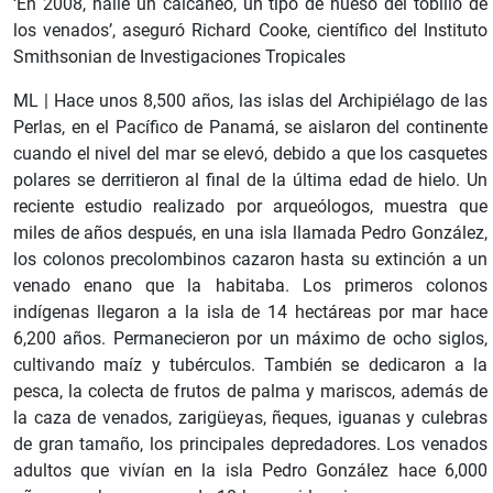
‘En 2008, hallé un calcáneo, un tipo de hueso del tobillo de
los venados’, aseguró Richard Cooke, científico del Instituto
Smithsonian de Investigaciones Tropicales
ML | Hace unos 8,500 años, las islas del Archipiélago de las
Perlas, en el Pacífico de Panamá, se aislaron del continente
cuando el nivel del mar se elevó, debido a que los casquetes
polares se derritieron al final de la última edad de hielo. Un
reciente estudio realizado por arqueólogos, muestra que
miles de años después, en una isla llamada Pedro González,
los colonos precolombinos cazaron hasta su extinción a un
venado enano que la habitaba. Los primeros colonos
indígenas llegaron a la isla de 14 hectáreas por mar hace
6,200 años. Permanecieron por un máximo de ocho siglos,
cultivando maíz y tubérculos. También se dedicaron a la
pesca, la colecta de frutos de palma y mariscos, además de
la caza de venados, zarigüeyas, ñeques, iguanas y culebras
de gran tamaño, los principales depredadores. Los venados
adultos que vivían en la isla Pedro González hace 6,000