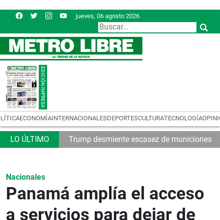
jueves, 06 agosto 2026
LÍTICA
ECONOMÍA
INTERNACIONALES
DEPORTES
CULTURA
TECNOLOGÍA
OPIN
32
Trump desmiente escasez de municiones
Nacionales
Panamá amplía el acceso
a servicios para dejar de