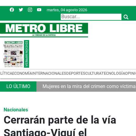
martes, 04 agosto 2026
LÍTICA
ECONOMÍA
INTERNACIONALES
DEPORTES
CULTURA
TECNOLOGÍA
OPIN
tributario
Mujeres en la mira del crimen como víctim
Nacionales
Cerrarán parte de la vía
Santiago-Viguí el