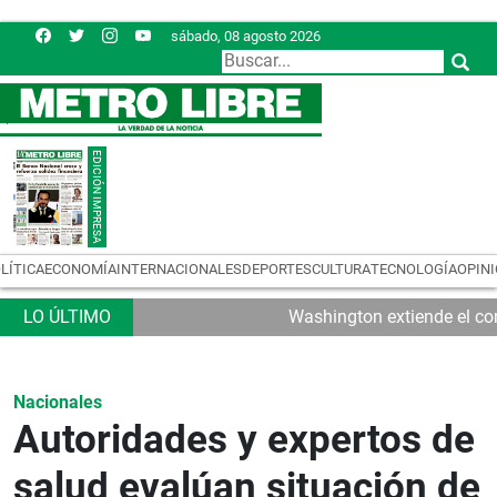
sábado, 08 agosto 2026
LÍTICA
ECONOMÍA
INTERNACIONALES
DEPORTES
CULTURA
TECNOLOGÍA
OPIN
Washington extiende el con
Nacionales
Autoridades y expertos de
salud evalúan situación de