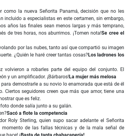
er como la nueva Señorita Panamá, decisión que no les
 incluido a especialistas en este certamen, sin embargo,
mos años las finales sean menos largas y más temprano,
ués de tres horas, nos aburrimos. ¡Tomen nota!
Se cree el
volando por las nubes, tanto así que compartió su imagen
uerte. ¿Quién le haré creer tantas cosas?
Los ladrones los
olvieron a robarles parte del equipo del conjunto. El
ón y un amplificador. ¡Bárbaros!
La mujer más melosa
para demostrarle a su novio lo enamorada que está de él
ño. Ciertos seguidores creen que más que amor, tiene una
ostrar que es feliz.
 foto donde salía junto a su galán.
en?
Sacó a flote la competencia
dor Roly Sterling, quien supo sacar adelante el Señorita
 momento de las fallas técnicas y de la mala señal de
que hace!
¡Basta de tanta chabacanería!