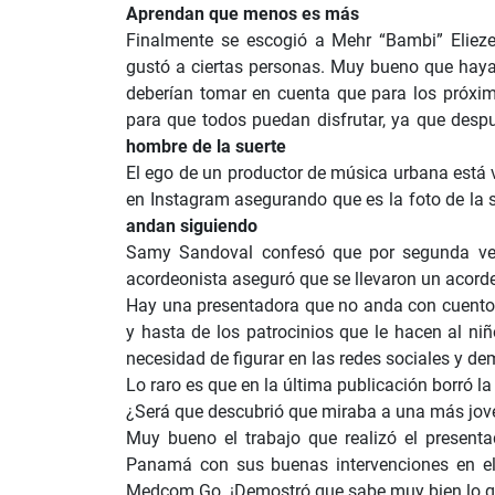
Aprendan que menos es más
Finalmente se escogió a Mehr “Bambi” Eliez
gustó a ciertas personas. Muy bueno que hayan
deberían tomar en cuenta que para los próxi
para que todos puedan disfrutar, ya que desp
hombre de la suerte
El ego de un productor de música urbana está 
en Instagram asegurando que es la foto de la s
andan siguiendo
Samy Sandoval confesó que por segunda vez v
acordeonista aseguró que se llevaron un acorde
Hay una presentadora que no anda con cuento 
y hasta de los patrocinios que le hacen al ni
necesidad de figurar en las redes sociales y dem
Lo raro es que en la última publicación borró la
¿Será que descubrió que miraba a una más jov
Muy bueno el trabajo que realizó el presenta
Panamá con sus buenas intervenciones en el
Medcom Go. ¡Demostró que sabe muy bien lo 