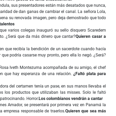
ndula, sus presentadores están más desatados que nunca,
garidad de dan ganas de cambiar el canal. La señora Lola,
 buena su renovada imagen, pero deja demostrado que todo
talentos
 que varios colegas inauguró su sello disquero Scaredem
nto. ¿Será que da más dinero que cantar?
Quieren casar a
 que recibía la bendición de un sacerdote cuando hacía
 que podría casarse muy pronto, pero ella lo negó. ¿Será?
 Rosa Iveth Montezuma acompañada de su amigo, el chef
en que hay esperanza de una relación.
¿Faltó plata para
dora del certamen tenía un pase, en sus manos llevaba el
os los productos que utilizaban las misses. Solo le faltó
 patrocinando. Horror.
Los colombianos vendrán a cantar
iones Amador, se presentará por primera vez en Panamá la
a empresa responsable de traerlos.
Quieren que sea más