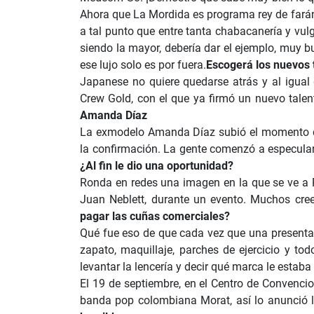
Ahora que La Mordida es programa rey de fará
a tal punto que entre tanta chabacanería y vul
siendo la mayor, debería dar el ejemplo, muy
ese lujo solo es por fuera.
Escogerá los nuevos 
Japanese no quiere quedarse atrás y al igual
Crew Gold, con el que ya firmó un nuevo tale
Amanda Díaz
La exmodelo Amanda Díaz subió el momento en
la confirmación. La gente comenzó a especular
¿Al fin le dio una oportunidad?
Ronda en redes una imagen en la que se ve a
Juan Neblett, durante un evento. Muchos cre
pagar las cuñas comerciales?
Qué fue eso de que cada vez que una presenta
zapato, maquillaje, parches de ejercicio y tod
levantar la lencería y decir qué marca le estaba
El 19 de septiembre, en el Centro de Convenc
banda pop colombiana Morat, así lo anunció l