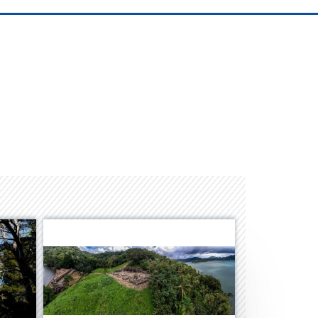
Space Playworld
Albrook Bowling