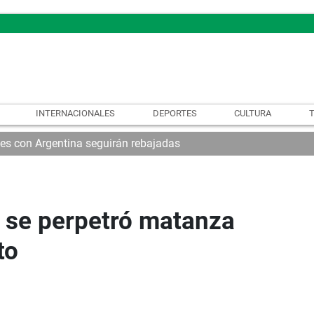
INTERNACIONALES
DEPORTES
CULTURA
nes con Argentina seguirán rebajadas
 se perpetró matanza
to