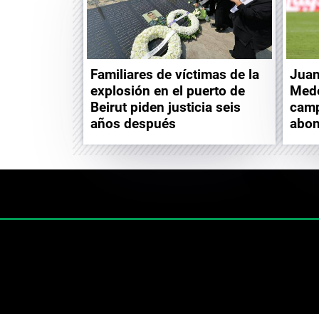
Familiares de víctimas de la
Juan
explosión en el puerto de
Mede
Beirut piden justicia seis
camp
años después
abo