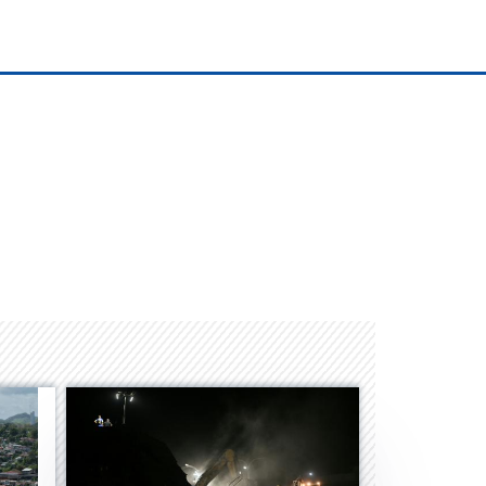
Space Playworld
Albrook Bowling