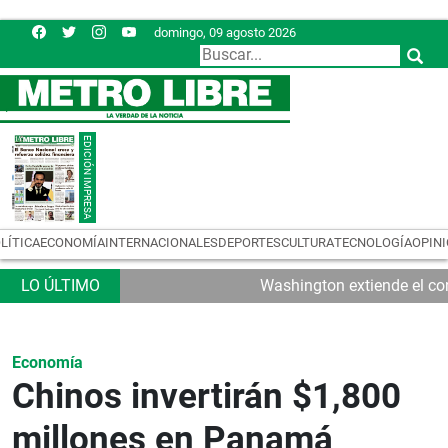
domingo, 09 agosto 2026
LÍTICA
ECONOMÍA
INTERNACIONALES
DEPORTES
CULTURA
TECNOLOGÍA
OPIN
Washington extiende el con
Economía
Chinos invertirán $1,800
millones en Panamá