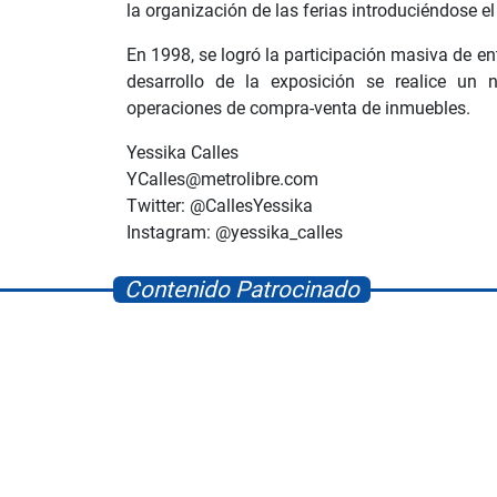
la organización de las ferias introduciéndose 
En 1998, se logró la participación masiva de ent
desarrollo de la exposición se realice un
operaciones de compra-venta de inmuebles.
Yessika Calles
YCalles@metrolibre.com
Twitter: @CallesYessika
Instagram: @yessika_calles
Contenido Patrocinado
Space Playworld
Albrook Bowling