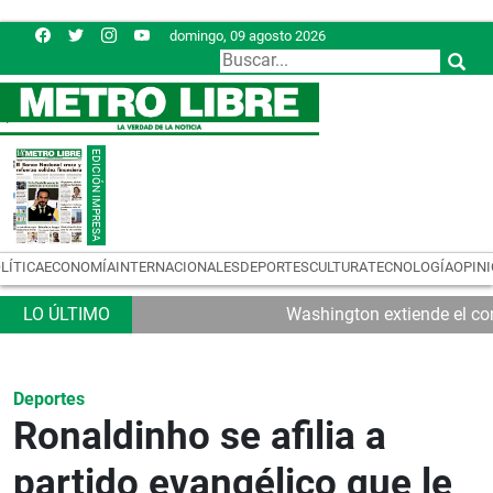
domingo, 09 agosto 2026
LÍTICA
ECONOMÍA
INTERNACIONALES
DEPORTES
CULTURA
TECNOLOGÍA
OPIN
Washington extiende el con
Deportes
Ronaldinho se afilia a
partido evangélico que le