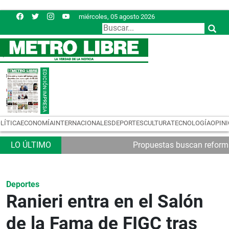
miércoles, 05 agosto 2026
LÍTICA
ECONOMÍA
INTERNACIONALES
DEPORTES
CULTURA
TECNOLOGÍA
OPIN
Propuestas buscan reformas
Deportes
Ranieri entra en el Salón
de la Fama de FIGC tras