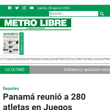
jueves, 06 agosto 2026
LÍTICA
ECONOMÍA
INTERNACIONALES
DEPORTES
CULTURA
TECNOLOGÍA
OPIN
Gobierno y oposición inic
Deportes
Panamá reunió a 280
atletas en Juegos