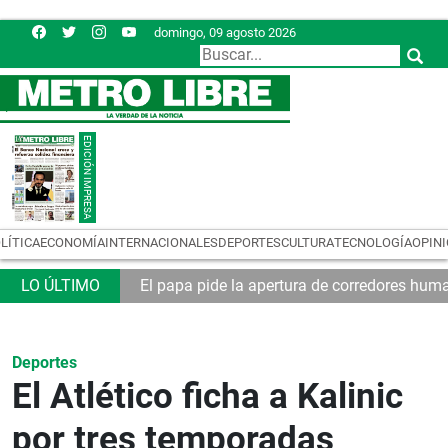
domingo, 09 agosto 2026
LÍTICA
ECONOMÍA
INTERNACIONALES
DEPORTES
CULTURA
TECNOLOGÍA
OPIN
s 86 años
El papa pide la apertura de corredores hum
Deportes
El Atlético ficha a Kalinic
por tres temporadas