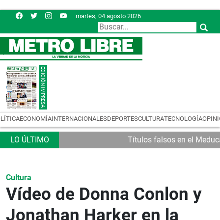
martes, 04 agosto 2026
LÍTICA
ECONOMÍA
INTERNACIONALES
DEPORTES
CULTURA
TECNOLOGÍA
OPIN
Títulos falsos en el Meduc
Cultura
Vídeo de Donna Conlon y
Jonathan Harker en la