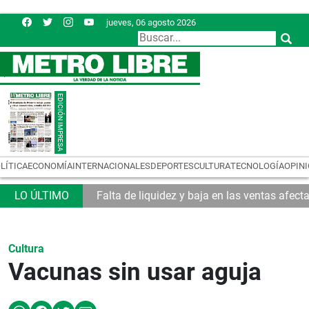
jueves, 06 agosto 2026
LÍTICA
ECONOMÍA
INTERNACIONALES
DEPORTES
CULTURA
TECNOLOGÍA
OPIN
 Asamblea
Falta de liquidez y baja en las ventas afec
Cultura
Vacunas sin usar aguja