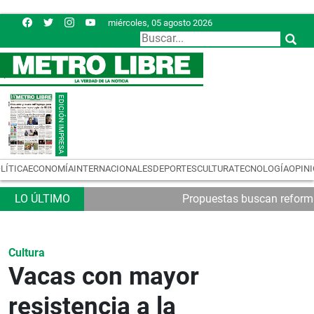
miércoles, 05 agosto 2026
LÍTICA
ECONOMÍA
INTERNACIONALES
DEPORTES
CULTURA
TECNOLOGÍA
OPIN
Propuestas buscan reformas
Cultura
Vacas con mayor
resistencia a la