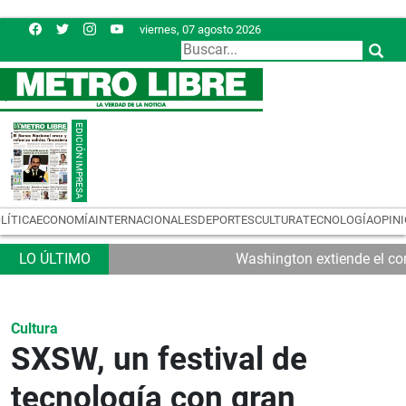
viernes, 07 agosto 2026
LÍTICA
ECONOMÍA
INTERNACIONALES
DEPORTES
CULTURA
TECNOLOGÍA
OPIN
Washington extiende el con
Cultura
SXSW, un festival de
tecnología con gran