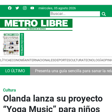
miércoles, 05 agosto 2026
LÍTICA
ECONOMÍA
INTERNACIONALES
DEPORTES
CULTURA
TECNOLOGÍA
OPIN
emas logísticos
Presenta una guía sencilla para sanar la rel
Cultura
Olanda lanza su proyecto
“Yoga Music” para niños