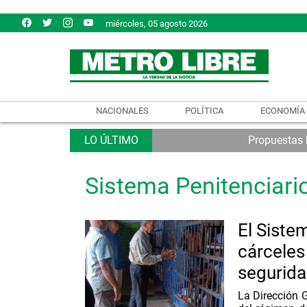
miércoles, 05 agosto 2026
NACIONALES
POLÍTICA
ECONOMÍA
Propuestas b
Sistema Penitenciari
El Sistem
cárceles
segurid
La Dirección G