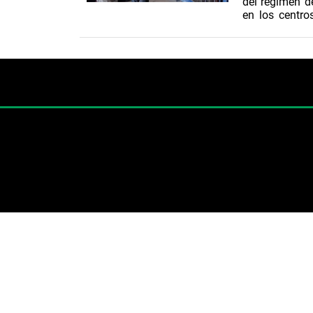
del régimen de
en los centro
emisión de la 
Se detalló que
en los centr
Posteriormente
visitantes en 
El Renacer, T