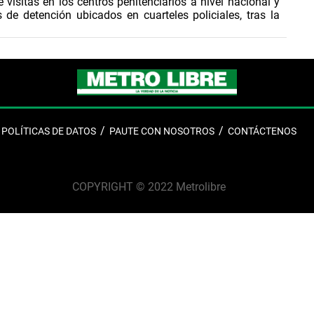
 visitas en los centros penitenciarios a nivel nacional y
s de detención ubicados en cuarteles policiales, tras la
Resolución No. 6165 del 23 de julio de 2026.
, a partir del martes, 28 de julio, se retomarán las visitas
os de detención ubicados en cuarteles policiales.
, desde el lunes 3 de agosto, se reactivará el ingreso de
los centros penitenciarios La Joya, La Joyita, Mega Joya,
inajitas, Centro Femenino La Esmeralda
...
POLÍTICAS DE DATOS
PAUTE CON NOSOTROS
CONTÁCTENOS
COPYRIGHT © 2022 Metrolibre