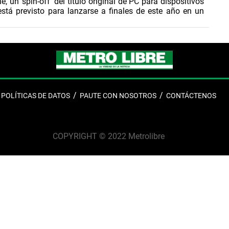
e, un ‘spin-off’ del título original de PC para dispositivos
está previsto para lanzarse a finales de este año en un
ultijugador masivo ‘online’ (MMO por sus siglas en
etrás del nuevo juego, que opera bajo licencia de la
ketpair, creadora de Palworld, ha compartido que
ne está actualmente en desarrollo y será un título que
 profundidad, libertad y escala del título original de
basado en la captura de criaturas”.
POLÍTICAS DE DATOS
PAUTE CON NOSOTROS
CONTÁCTENOS
COPYRIGHT © 2022 Metrolibre