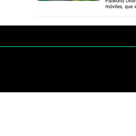
Palworld Onlin
móviles, que 
formato de m
inglés).
El estudio d
japonesa Poc
Palworld Onli
“reimagina la
supervivencia 
Así lo
...