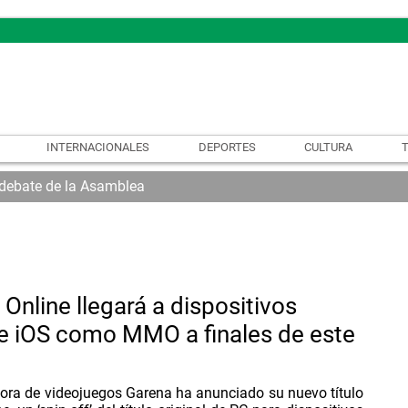
INTERNACIONALES
DEPORTES
CULTURA
l debate de la Asamblea
 Online llegará a dispositivos
e iOS como MMO a finales de este
dora de videojuegos Garena ha anunciado su nuevo título