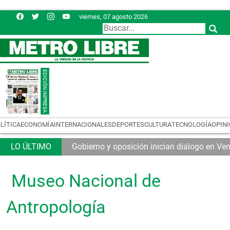
viernes, 07 agosto 2026
LÍTICA
ECONOMÍA
INTERNACIONALES
DEPORTES
CULTURA
TECNOLOGÍA
OPIN
Gobierno y oposición inician diálogo en Ve
Museo Nacional de
Antropología