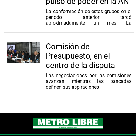
pulso de poder en la AN
La conformación de estos grupos en el
periodo anterior tardó
aproximadamente un mes. La
instalación se completó oficialmente el
4 de agosto, después de largas
negociaciones y votaciones para definir
Comisión de
algunas comisiones claves
Presupuesto, en el
centro de la disputa
Las negociaciones por las comisiones
avanzan, mientras las bancadas
definen sus aspiraciones