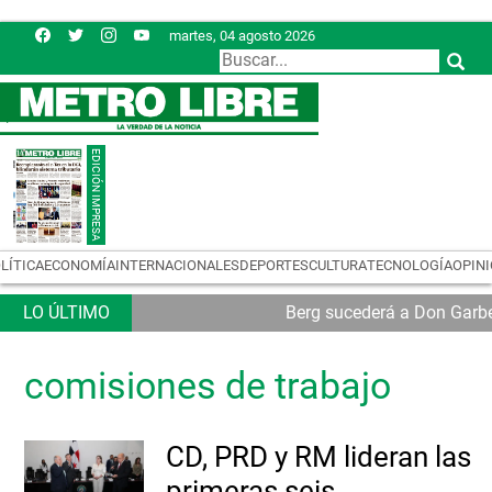
martes, 04 agosto 2026
LÍTICA
ECONOMÍA
INTERNACIONALES
DEPORTES
CULTURA
TECNOLOGÍA
OPIN
Berg sucederá a Don Garb
comisiones de trabajo
CD, PRD y RM lideran las
primeras seis