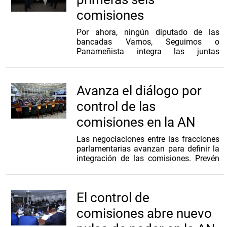
comisiones
Por ahora, ningún diputado de las
bancadas Vamos, Seguimos o
Panameñista integra las juntas
directivas de las comisiones instaladas,
aunque sí cuentan con representantes
como comisionados en las distintas
Avanza el diálogo por
instancias legislativas
control de las
comisiones en la AN
Las negociaciones entre las fracciones
parlamentarias avanzan para definir la
integración de las comisiones. Prevén
presentar la conformación al pleno del
hemiciclo la próxima semana
El control de
comisiones abre nuevo