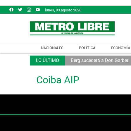
lunes, 03 agosto 2026
NACIONALES
POLÍTICA
ECONOMÍA
Berg sucederá a Don Garber
Coiba AIP