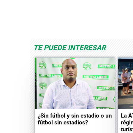
rld
Albrook Bowling
Space Playworl
TE PUEDE INTERESAR
¿Sin fútbol y sin estadio o un
La A
fútbol sin estadios?
régi
turís