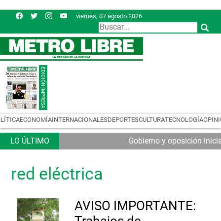
viernes, 07 agosto 2026
LÍTICA
ECONOMÍA
INTERNACIONALES
DEPORTES
CULTURA
TECNOLOGÍA
OPIN
Gobierno y oposición inic
red eléctrica
AVISO IMPORTANTE:
Trabajos de