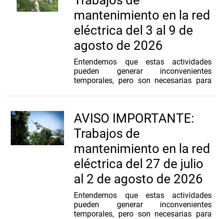
mantenimiento en la red
eléctrica del 3 al 9 de
agosto de 2026
Entendemos que estas actividades
pueden generar inconvenientes
temporales, pero son necesarias para
mejorar la infraestructura y asegurar un
suministro más confiable. Ofrecemos
disculpas y agradecemos la
AVISO IMPORTANTE:
comprensión y apoyo mientras lleva a
cabo estos trabajos esenciales.
Trabajos de
Te invitamos a actualizar tus datos,
mantenimiento en la red
esto nos permitirá enviarte información
eléctrica del 27 de julio
sobre trabajos de mantenimiento en tu
zona:
al 2 de agosto de 2026
https://forms.office.com/e/qRCLGdV0S4
Entendemos que estas actividades
Estos mantenimientos forman parte del
pueden generar inconvenientes
plan de inversión de $630 millones de
temporales, pero son necesarias para
dólares que ejecuta la empresa para los