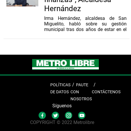
Hernández
Irma Hernández, alcaldesa de San
Miguelito, habló sobre su gestión
municipal tras dos años de estar en el
cargo; afirma que se enfocó en ordenar
las finanzas y la infraestructura
administrativa
POLÍTICAS
PAUTE
DE DATOS
CON
CONTÁCTENOS
NOSOTROS
Síguenos
COPYRIGHT © 2022 Metrolibre