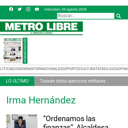
miércoles, 05 agosto 2026
LÍTICA
ECONOMÍA
INTERNACIONALES
DEPORTES
CULTURA
TECNOLOGÍA
OPIN
Taiwán inicia ejercicios militares
Irma Hernández
“Ordenamos las
finanzas”, Alcaldesa