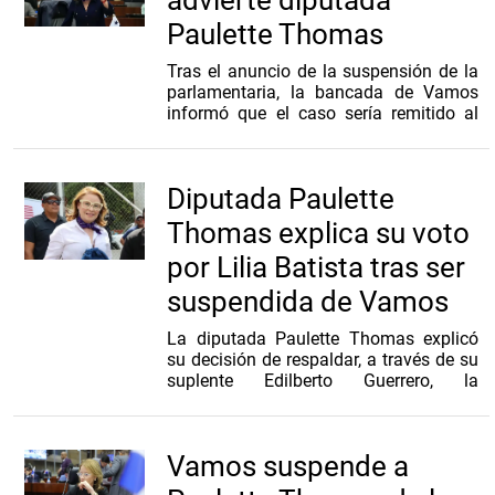
Paulette Thomas
Tras el anuncio de la suspensión de la
parlamentaria, la bancada de Vamos
informó que el caso sería remitido al
Comité de Ética de la coalición, con el
objetivo de que se investiguen los
hechos y se determinen las sanciones
Diputada Paulette
Thomas explica su voto
por Lilia Batista tras ser
suspendida de Vamos
La diputada Paulette Thomas explicó
su decisión de respaldar, a través de su
suplente Edilberto Guerrero, la
candidatura de Lilia Batista para
presidir la Comisión de Educación,
Cultura y Deportes de la Asamblea
Vamos suspende a
Nacional, luego de que la bancada
Vamos anunciara su suspensión.