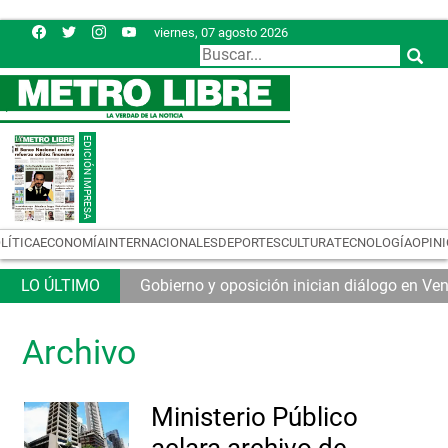
viernes, 07 agosto 2026
LÍTICA
ECONOMÍA
INTERNACIONALES
DEPORTES
CULTURA
TECNOLOGÍA
OPIN
Gobierno y oposición inician diálogo en Ve
Archivo
Ministerio Público
aclara archivo de